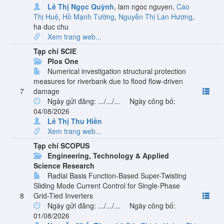
Lê Thị Ngọc Quỳnh
,
lam ngoc nguyen
,
Cao
Thị Huệ
,
Hồ Mạnh Tường
,
Nguyễn Thị Lan Hương
,
ha duc chu
Xem trang web...
Tạp chí SCIE
Plos One
Numerical investigation structural protection
measures for riverbank due to flood flow-driven
7
damage
Ngày gửi đăng: .../.../...
Ngày công bố:
04/08/2026
Lê Thị Thu Hiền
Xem trang web...
Tạp chí SCOPUS
Engineering, Technology & Applied
Science Research
Radial Basis Function-Based Super-Twisting
Sliding Mode Current Control for Single-Phase
8
Grid-Tied Inverters
Ngày gửi đăng: .../.../...
Ngày công bố:
01/08/2026