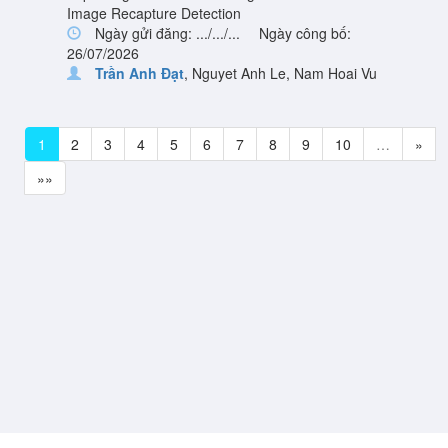
Image Recapture Detection
Ngày gửi đăng: .../.../...
Ngày công bố:
26/07/2026
Trần Anh Đạt
,
Nguyet Anh Le
,
Nam Hoai Vu
1
2
3
4
5
6
7
8
9
10
…
»
»»