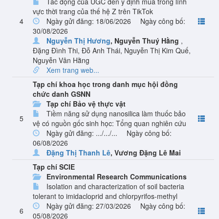
Tác động của UGC đến ý định mua trong lĩnh
vực thời trang của thế hệ Z trên TikTok
4
Ngày gửi đăng: 18/06/2026
Ngày công bố:
30/08/2026
Nguyễn Thị Hương
,
Nguyễn Thuý Hằng
,
Đặng Đình Thi
,
Đỗ Anh Thái
,
Nguyễn Thị Kim Quế
,
Nguyễn Vân Hằng
Xem trang web...
Tạp chí khoa học trong danh mục hội đồng
chức danh GSNN
Tạp chí Bảo vệ thực vật
Tiềm năng sử dụng nanosilica làm thuốc bảo
5
vệ có nguồn gốc sinh học: Tổng quan nghiên cứu
Ngày gửi đăng: .../.../...
Ngày công bố:
06/08/2026
Đặng Thị Thanh Lê
,
Vương Đặng Lê Mai
Tạp chí SCIE
Environmental Research Communications
Isolation and characterization of soil bacteria
tolerant to imidacloprid and chlorpyrifos-methyl
Ngày gửi đăng: 27/03/2026
Ngày công bố:
6
05/08/2026