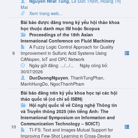
Nguyễn Nhất Tùng
,
Lê Đức Thịnh
,
Hoàng Thị
Mai
Xem trang web...
Bài báo được đăng trong kỷ yếu hội thảo khoa
học thuộc danh mục ISI hoặc Scopus
Proceedings of the 18th Asian
International Conference on Fluid Machinery
A Fuzzy Logic Control Approach for Quality
9
Improvement in Sulfuric Acid Systems Using
CANopen, IoT and OPC Network
Ngày gửi đăng: .../.../...
Ngày công bố:
30/07/2026
DucDuongNguyen
,
ThanhTungPhan
,
ManhHungDo
,
NgocThanhPham
Bài báo đăng trên kỷ yếu khoa học tại các hội
thảo quốc tế (có chỉ số ISBN)
Hội nghị quốc tế về Công nghệ Thông tin
và Truyền thông 2025 (tên tiếng Anh: The
International Symposium on Information and
Communication Technology – SOICT)
10
TI-FS: Text and Images Mutual Support for
Improving Few-Shot Learning in Cross-Device