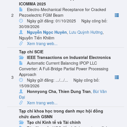
ICOMMA 2025
Electro-Mechanical Receptance for Cracked
2
Piezoelectric FGM Beam
Ngày gửi đăng: 01/10/2025
Ngày công bố:
30/09/2026
Nguyễn Ngọc Huyên
,
Lưu Quỳnh Hường
,
Nguyễn Tiến Khiêm
Xem trang web...
Tạp chí SCIE
IEEE Transactions on Industrial Electronics
Automatic Current Balancing IPOP LLC
Converter: A Full-Bridge Partial Power Processing
Approach
3
Ngày gửi đăng: .../.../...
Ngày công bố:
15/09/2026
Honnyong Cha
,
Thien Dung Tran
,
Bùi Văn
Đại
Xem trang web...
Tạp chí khoa học trong danh mục hội đồng
chức danh GSNN
Tạo chí Kinh tế và Tài chính