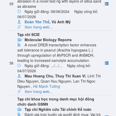
abrasion in a novel test rig with layers of silica sand
35
as abrasive
Ngày gửi đăng: 08/08/2024
Ngày công bố:
06/07/2026
Đoàn Yên Thế
,
Vũ Anh Mỹ
Xem trang web...
Tạp chí SCIE
Molecular Biology Reports
A novel DREB transcription factor enhances
salt tolerance in peanut (Arachis hypogaea L.)
through upregulation of AhP5CR and AhBADH,
leading to increased osmolyte accumulation
36
Ngày gửi đăng: .../.../...
Ngày công bố:
04/07/2026
Mau Hoang Chu
,
Thuy Thi Xuan Vi
,
Linh Thi
Dieu Nguyen
,
Quan Huu Nguyen
,
Lan Thi Ngoc
Nguyen
,
Hồ Mạnh Tường
Xem trang web...
Tạp chí khoa học trong danh mục hội đồng
chức danh GSNN
Tạp chí Nghiên cứu Tài chính Kế toán
Đánh giá trực tuyến và quyết định mua: Vai trò