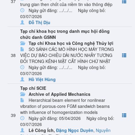
37
trung gian then chốt của niềm tin vào thông điệp
Ngày gửi đăng: .../.../...
Ngày công bố:
03/07/2026
Đỗ Thị Dịu
Tạp chí khoa học trong danh mục hội đồng
chức danh GSNN
Tạp chí Khoa học và Công nghệ Thủy lợi
SO SÁNH CÁC MÔ HÌNH HỌC MÁY TRONG
38
VIỆC DỰ BÁO CHIỀU DÀI NƯỚC NHẢY TƯƠNG
ĐỐI TRONG KÊNH MẶT CẮT HÌNH CHỮ NHẬT
Ngày gửi đăng: .../.../...
Ngày công bố:
03/07/2026
Hồ Việt Hùng
Tạp chí SCIE
Archive of Applied Mechanics
Hierarchical beam element for nonlinear
vibration of porous-core FGM sandwich beams
with influence of homogenization models
39
Ngày gửi đăng: 05/04/2026
Ngày công bố:
03/07/2026
Lê Công Ích
,
Đặng Ngọc Duyên
,
Nguyễn