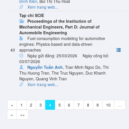
Đình Kiên
,
Bùi Thị Thu Hoài
Xem trang web...
Tạp chí SCIE
Proceedings of the Institution of
Mechanical Engineers, Part D: Journal of
Automobile Engineering
Fuel consumption modeling for automotive
engines: Physics-based and data-driven
40
approaches
Ngày gửi đăng: 25/03/2026
Ngày công bố:
03/07/2026
Nguyễn Tuấn Anh
,
Tran Minh Ngoc Do
,
Thi
Thu Huong Tran
,
The Truc Nguyen
,
Duc Khanh
Nguyen
,
Quang Vinh Tran
Xem trang web...
«
1
2
3
4
5
6
7
8
9
10
…
»
»»