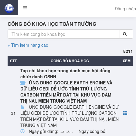
Đăng nhập
CÔNG BỐ KHOA HỌC TOÀN TRƯỜNG
Tìm kiếm nâng cao
8211
STT
CÔNG BỐ KHOA HỌC
XEM
Tạp chí khoa học trong danh mục hội đồng
chức danh GSNN
ỨNG DỤNG GOOGLE EARTH ENGINE VÀ
DỮ LIỆU GEDI ĐỂ ƯỚC TÍNH TRỮ LƯỢNG
CARBON TRÊN MẶT ĐẤT TẠI KHU VỰC ĐẦM
THỊ NẠI, MIỀN TRUNG VIỆT NAM
ỨNG DỤNG GOOGLE EARTH ENGINE VÀ DỮ
31
LIỆU GEDI ĐỂ ƯỚC TÍNH TRỮ LƯỢNG CARBON
TRÊN MẶT ĐẤT TẠI KHU VỰC ĐẦM THỊ NẠI, MIỀN
TRUNG VIỆT NAM
Ngày gửi đăng: .../.../...
Ngày công bố: